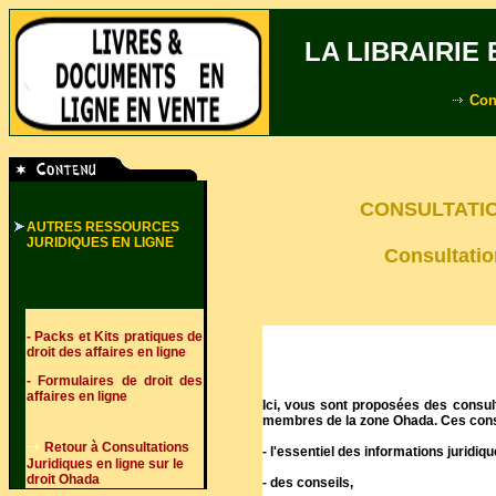
LA LIBRAIRIE
Con
CONSULTATIO
AUTRES RESSOURCES
JURIDIQUES EN LIGNE
Consultatio
-
Packs et Kits pratiques de
droit des affaires en ligne
-
Formulaires de droit des
affaires en ligne
Ici, vous sont proposées des consul
membres de la zone Ohada. Ces consu
Retour à Consultations
- l'essentiel des informations juridi
Juridiques en ligne sur le
droit Ohada
- des conseils,