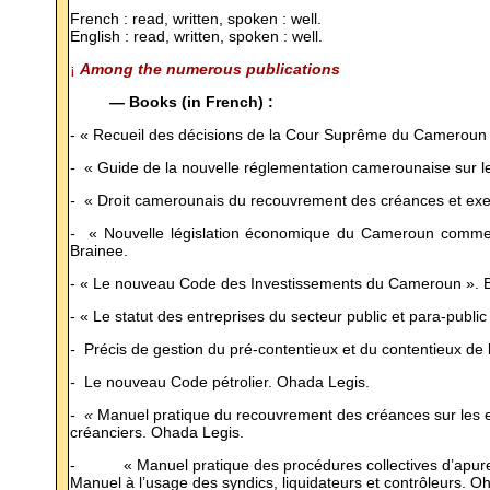
French : read, written, spoken : well.
English : read, written, spoken : well.
¡
Among the numerous publications
— Books (in French) :
- « Recueil des décisions de la Cour Suprême du Cameroun e
-
« Guide de la nouvelle réglementation camerounaise sur l
-
« Droit camerounais du recouvrement des créances et exerc
-
« Nouvelle législation économique du Cameroun commentée
Brainee.
- « Le nouveau Code des Investissements du Cameroun ». B
- « Le statut des entreprises du secteur public et para-publ
-
Précis de gestion du pré-contentieux et du contentieux de 
-
Le nouveau Code pétrolier. Ohada Legis.
- «
Manuel pratique du recouvrement des créances sur les e
créanciers. Ohada Legis.
- « Manuel pratique des procédures collectives d’apuremen
Manuel à l’usage des syndics, liquidateurs et contrôleurs. O