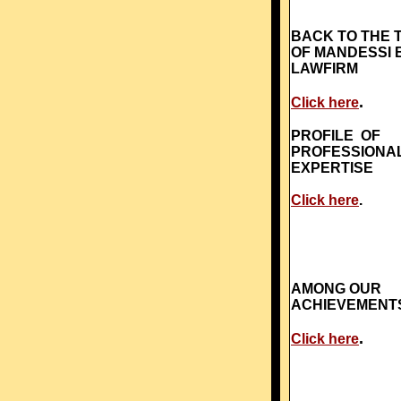
BACK TO THE 
OF MANDESSI 
LAWFIRM
.
Click here
PROFILE OF
PROFESSIONA
EXPERTISE
Click here
.
AMONG OUR
ACHIEVEMENT
.
Click here